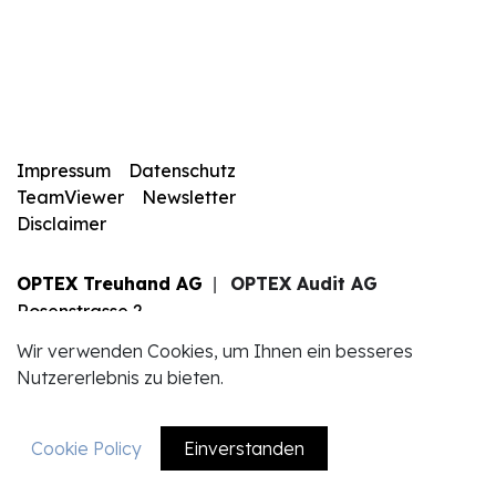
Impressum
Datenschutz
TeamViewer
Newsletter
Disclaimer
OPTEX Treuhand AG
OPTEX Audit AG
|
Rosenstrasse 2
6010 Kriens
Wir verwenden Cookies, um Ihnen ein besseres
+41 41 340 83 83
Nutzererlebnis zu bieten.
info@optexag.ch
Cookie Policy
Einverstanden
EN
DE