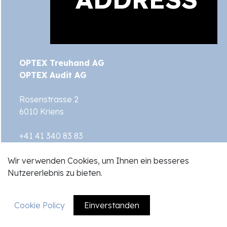
OPTEX Treuhand AG
OPTEX Audit AG
Rosenstrasse 2
6010 Kriens
+41 41 340 83 83
info@optexag.ch
Wir verwenden Cookies, um Ihnen ein besseres
optexag.ch
Nutzererlebnis zu bieten.
Cookie Policy
Einverstanden
EN
DE